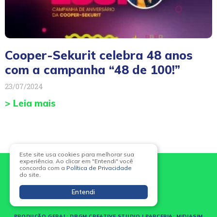
Cooper-Sekurit celebra 48 anos
com a campanha “48 de 100!”
23/07/2024
> Leia mais
Este site usa cookies para melhorar sua
experiência. Ao clicar em "Entendi" você
concorda com a
Política de Privacidade
do site.
Entendi
PRODUÇÃO GERAL:
DBGM CREATIVE STUDIO
| PARCERIA:
MIDIASIM